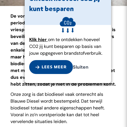
kunt besparen
De vorstperiode staat weer voor de deur. De
periode dat we temperaturen onder het
vriespunt kunnen verwachten. Blauwe Diesel is
beveiligd tot -20 graden onder nul. Gebruikers
Klik hier
om te ontdekken hoeveel
van deze brandstof hoeven zich dus geen
CO2 jij kunt besparen op basis van
enkele zorgen te maken als het gaat vriezen,
jouw opgegeven brandstofverbruik.
maar hoe anders is dat voor bijvoorbeeld
biodieselgebruikers? En wat kan er gebeuren
Sluiten
LEES MEER
met machines waar nog zomerdiesel in zit? Let
dus even goed op wat je nu precies in je tank
hebt zitten, zodat je niet in de problemen komt.
Onze zorg is dat biodiesel vaak onterecht als
Blauwe Diesel wordt bestempeld. Dat terwijl
biodiesel totaal andere eigenschappen heeft.
Vooral in zo’n vorstperiode kan dat tot heel
vervelende situaties leiden.