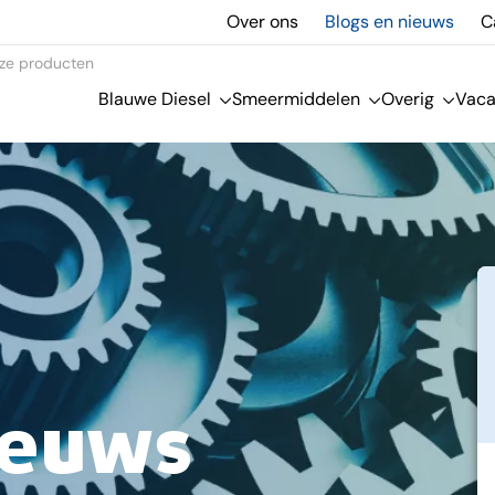
Over ons
Blogs en nieuws
C
ze producten
Blauwe Diesel
Smeermiddelen
Overig
Vaca
ieuws