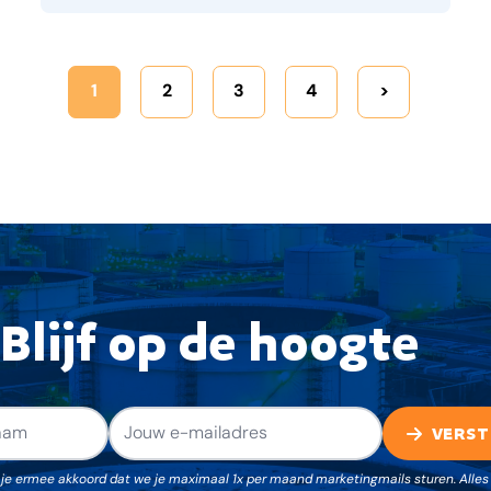
1
2
3
4
>
Blijf op de hoogte
VERST
 je ermee akkoord dat we je maximaal 1x per maand marketingmails sturen. All