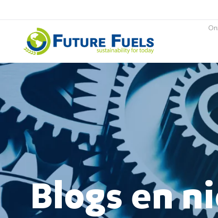
On
Future Fuels
Blogs en n