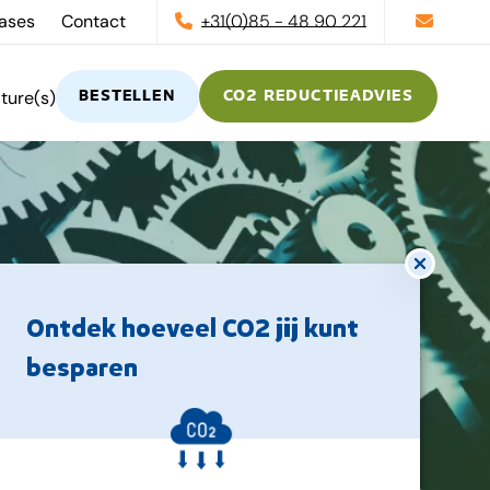
ases
Contact
+31(0)85 - 48 90 221
ture(s)
BESTELLEN
CO2 REDUCTIEADVIES
Modal
Ontdek hoeveel CO2 jij kunt
besparen