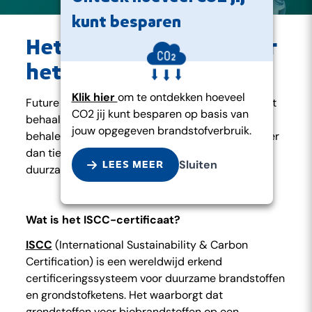
kunt besparen
Het ISCC-certificaat voor
het twaalfde jaar op rij
Klik hier
om te ontdekken hoeveel
Future Fuels heeft opnieuw haar ISCC-certificaat
CO2 jij kunt besparen op basis van
behaald. Iets om trots op te zijn: sinds 2014
jouw opgegeven brandstofverbruik.
behalen we dit certificaat jaar na jaar. Dat is meer
dan tien jaar aaneengesloten bewijs dat
Sluiten
LEES MEER
duurzaamheid dé manier is waarop we werken.
Wat is het ISCC-certificaat?
ISCC
(International Sustainability & Carbon
Certification) is een wereldwijd erkend
certificeringssysteem voor duurzame brandstoffen
en grondstofketens. Het waarborgt dat
grondstoffen voor biobrandstoffen op een