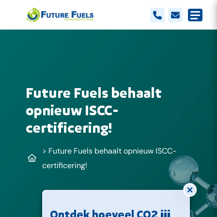
Future Fuels behaalt
opnieuw ISCC-
certificering!
>
Future Fuels behaalt opnieuw ISCC-
certificering!
Modal s
Ontdek hoeveel CO2 jij