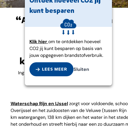
Ontdek hoeveel CO2 jij
kunt besparen
“Als waterschap willen
wij zoveel mogelijk
bijdragen aan het
Klik hier
om te ontdekken hoeveel
beperken van de
CO2 jij kunt besparen op basis van
jouw opgegeven brandstofverbruik.
klimaatverandering”
Sluiten
LEES MEER
Ing Gert Borghuis – Medewerker Onderhoud
Waterschap Rijn & IJssel
Waterschap Rijn en IJssel
zorgt voor voldoende, schoon
Overijssel en het zuidoosten van de Veluwe (tussen Rijn
km watergangen, 138 km dijken en het water in het stede
het onderhoud en streeft hierbij naar een zo duurzaam m