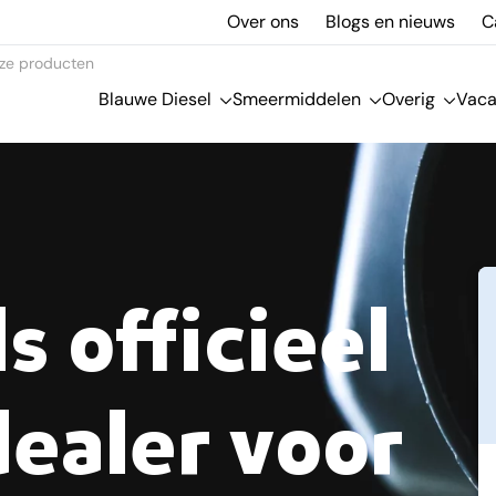
Over ons
Blogs en nieuws
C
ze producten
Blauwe Diesel
Smeermiddelen
Overig
Vaca
s officieel
dealer voor