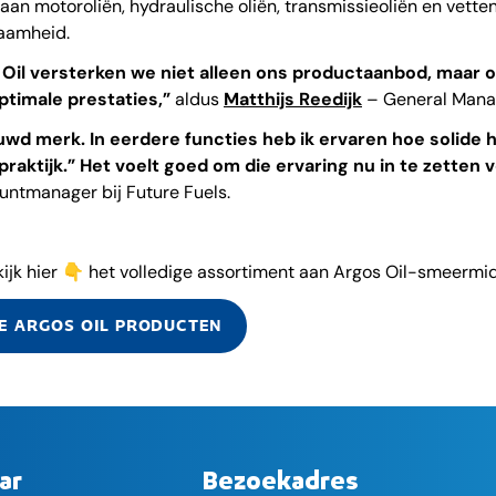
an motoroliën, hydraulische oliën, transmissieoliën en vetten
zaamheid.
Oil versterken we niet alleen ons productaanbod, maar o
optimale prestaties,”
aldus
Matthijs Reedijk
– General Manag
ouwd merk. In eerdere functies heb ik ervaren hoe solide 
raktijk.” Het voelt goed om die ervaring nu in te zetten v
untmanager bij Future Fuels.
ijk hier 👇 het volledige assortiment aan Argos Oil-smeermi
E ARGOS OIL PRODUCTEN
ar
Bezoekadres