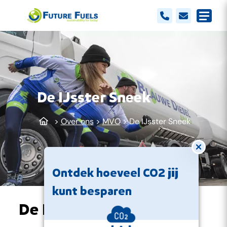
De IJsster Sneek
>
Over ons
>
MVO
>
De IJsster Sneek
Modal s
Ontdek hoeveel CO2 jij
kunt besparen
De IJsster