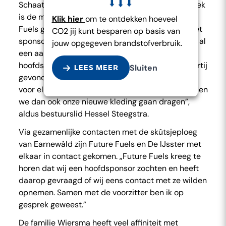
Schaats- en skeelervereniging De IJsster uit Sneek
is de meest recente organisatie die door Future
Klik hier
om te ontdekken hoeveel
Fuels gesteund wordt. De handtekening onder het
CO2 jij kunt besparen op basis van
sponsorcontract is begin 2022 gezet. „Wij waren al
jouw opgegeven brandstofverbruik.
een aantal jaren op zoek naar een nieuwe
hoofdsponsor. In Future Fuels hebben we een partij
Sluiten
LEES MEER
gevonden die helemaal bij ons past. Waardevol
voor elkaar en met zorg voor elkaar. Met trots zullen
we dan ook onze nieuwe kleding gaan dragen”,
aldus bestuurslid Hessel Steegstra.
Via gezamenlijke contacten met de skûtsjeploeg
van Earnewâld zijn Future Fuels en De IJsster met
elkaar in contact gekomen. „Future Fuels kreeg te
horen dat wij een hoofdsponsor zochten en heeft
daarop gevraagd of wij eens contact met ze wilden
opnemen. Samen met de voorzitter ben ik op
gesprek geweest.”
De familie Wiersma heeft veel affiniteit met