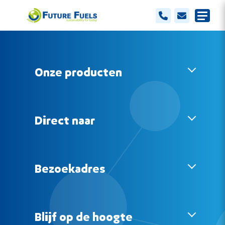
Onze producten
Blauwe Diesel
Smeermiddelen
Direct naar
Over Future Fuels
Ons team
Bezoekadres
Vacature(s)
Cases
Appelhôf 7 - 9
Blogs en nieuws
8465 RX Oudehaske
Blijf op de hoogte